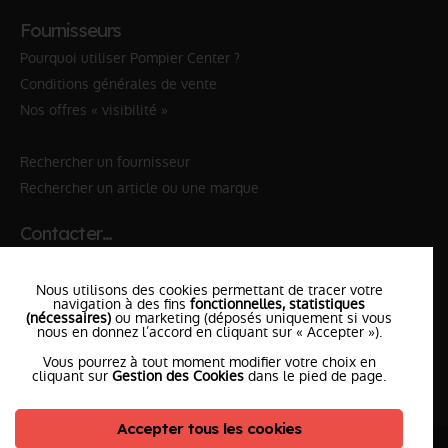
Fournisseurs
Pourquoi utiliser Pompier Center ?
Conditions générales de vente
Nos offres « visibilité »
Rechercher un fournisseur
Rechercher un article ou une marque
Contacter…
✆ 112
№Urgence en Europe
Nous utilisons des cookies permettant de tracer votre
✆ 18
№National Sapeurs-Pompiers
navigation à des fins
fonctionnelles, statistiques
(nécessaires)
ou marketing (déposés uniquement si vous
nous en donnez l’accord en cliquant sur « Accepter »).
le SDIS
le plus proche
Vous pourrez à tout moment modifier votre choix en
l'équipe
PompierCenter
cliquant sur
Gestion des Cookies
dans le pied de page.
Accepter tous les cookies