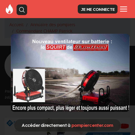
JE ME CONNECTE
Accueil
Annuaire des pompiers
Commandant CHAMP Patrick
<
Retour à la liste des pompiers
CHAMP Patrick
Grade : Commandant
Inscrit depuis le 11/09/2020 à 15:22
Informations mises à jour le 04/01/2023 à 11:27
Accéder directement à
pompiercenter.com