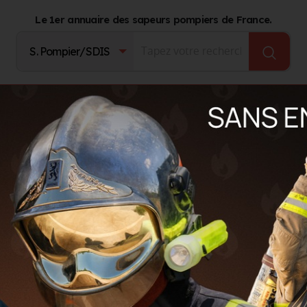
Le 1er annuaire des sapeurs pompiers de France.
Fournisseurs
Catalogue Produits
Journal d'act
nier julien
julien