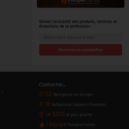
Suivez l'actualité des produits, services et
évolutions de la profession :
Recevoir la newsletter
Contacter…
 ?
✆ 112
№Urgence en Europe
✆ 18
№National Sapeurs-Pompiers
le SDIS
le plus proche
l'équipe
PompierCenter