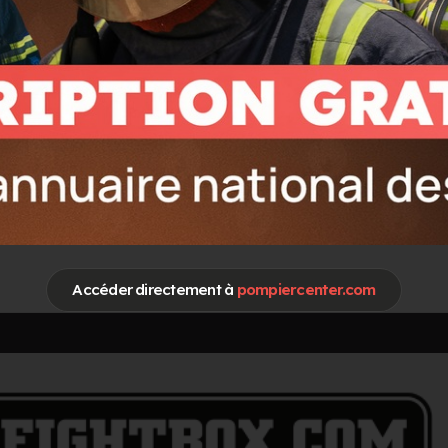
Spécialités / Centres d'intérêt
FDF Feux de foret
Formation et developpement de compe
RCH Risques Chimiques & Biologiques
Accéder directement à
pompiercenter.com