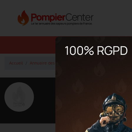
Annuaire SDIS
Annuaire 
Accueil
Annuaire des pompiers
Lieutenant-Colonel charbon
<
Retour à la liste des pompiers
charbonnier 
Grade : Lieutenant-Colonel