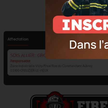
Affectation
SDIS ALLIER : GROUPEMENT SUD
Responsable
Zone Industrielle Vichy-Rhue Rue du Commandant Aubrey
03300 CREUZIER-LE-VIEUX