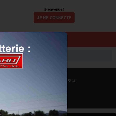
Bienvenue !
JE ME CONNECTE
ualité
Offres d'Emploi
Inscrit depuis le 11/09/2020 à 15:52
Informations mises à jour le 28/09/2020 à 15:42