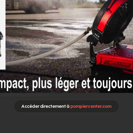
otre publicité sur
Pompier Center
Accéder directement à
pompiercenter.com