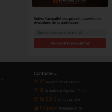
Suivez l'actualité des produits, services et
évolutions de la profession :
Recevoir la newsletter
Contacter…
 ?
✆ 112
№Urgence en Europe
✆ 18
№National Sapeurs-Pompiers
le SDIS
le plus proche
l'équipe
PompierCenter