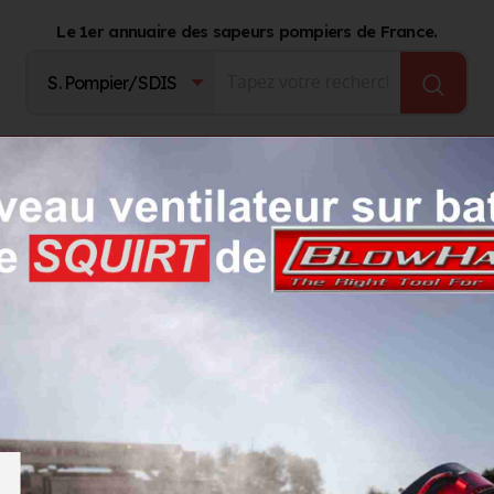
Le 1er annuaire des sapeurs pompiers de France.
Fournisseurs
Catalogue Produits
Journal d'act
 CHASSAGNE Philippe
Philippe