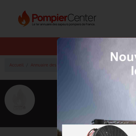
Annuaire SDIS
Annuaire 
Accueil
Annuaire des pompiers
Lieutenant de 1ère classe
<
Retour à la liste des pompiers
CHASSAGNE 
Grade : Lieutenant de 1ère classe