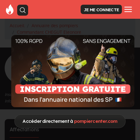
JE ME CONNECTE
Accueil
Annuaire des pompiers
Commandant CHEGUT Eleonore
<
Retour à la liste des pompiers
CHEGUT
Eleonore
Grade : Commandant
Inscrit depuis le 12/09/2020 à 11:46
Informations mises à jour le 12/09/2020 à 12:31
Accéder directement à
pompiercenter.com
Affectations