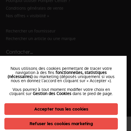
Pourquoi utiliser Pompier Center ?
Conditions générales de vente
Nos offres « visibilité »
Rechercher un fournisseur
Rechercher un article ou une marque
Contacter…
✆ 112
№Urgence en Europe
Nous utilisons des cookies permettant de tracer votre
✆ 18
№National Sapeurs-Pompiers
navigation à des fins
fonctionnelles, statistiques
(nécessaires)
ou marketing (déposés uniquement si vous
nous en donnez l’accord en cliquant sur « Accepter »).
le SDIS
le plus proche
Vous pourrez à tout moment modifier votre choix en
l'équipe
PompierCenter
cliquant sur
Gestion des Cookies
dans le pied de page.
Accepter tous les cookies
©2026 Pompier Center
•
Mentions Légales
•
Protection de vos données
•
Plan du Site
• Conception :
Refuser les cookies marketing
ClicConnect
&
Digicalys