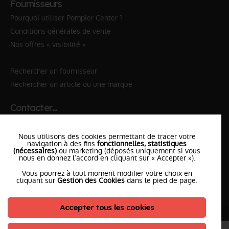
Fournisseurs
Pourquoi utiliser Pompier Center ?
Conditions générales de vente
Nos offres « visibilité »
Rechercher un fournisseur
Rechercher un article ou une marque
Contacter…
✆ 112
№Urgence en Europe
Nous utilisons des cookies permettant de tracer votre
✆ 18
№National Sapeurs-Pompiers
navigation à des fins
fonctionnelles, statistiques
(nécessaires)
ou marketing (déposés uniquement si vous
nous en donnez l’accord en cliquant sur « Accepter »).
le SDIS
le plus proche
Vous pourrez à tout moment modifier votre choix en
l'équipe
PompierCenter
cliquant sur
Gestion des Cookies
dans le pied de page.
Accepter tous les cookies
©2026 Pompier Center
•
Mentions Légales
•