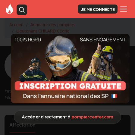
JE ME CONNECTE
Accueil
Annuaire des pompiers
Lieutenant CHILARD Cédric
<
Retour à la liste des pompiers
CHILARD Cédric
Grade : Lieutenant
Inscrit depuis le 24/09/2020 à 16:01
Informations mises à jour le 01/10/2020 à 16:54
Accéder directement à
pompiercenter.com
Affectation