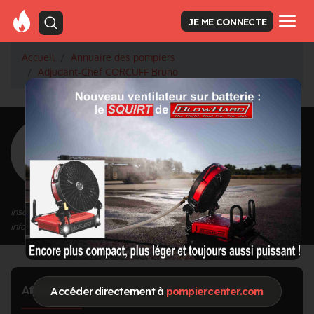
JE ME CONNECTE
Accueil
Annuaire des pompiers
Adjudant-Chef CORCUFF Bruno
<
Retour à la liste des pompiers
CORCUFF Bruno
Grade : Adjudant-Chef
Inscrit depuis le 24/09/2020 à 16:05
Informations mises à jour le 01/10/2020 à 16:57
Affectation
Accéder directement à
pompiercenter.com