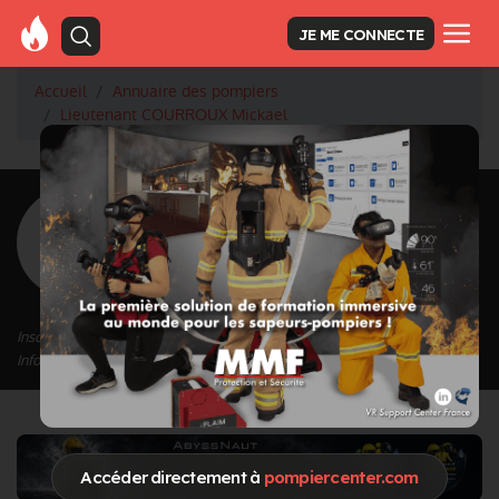
JE ME CONNECTE
Accueil
Annuaire des pompiers
Lieutenant COURROUX Mickael
<
Retour à la liste des pompiers
COURROUX
Mickael
Grade : Lieutenant
Inscrit depuis le 16/09/2020 à 14:37
Informations mises à jour le 09/01/2023 à 18:19
Accéder directement à
pompiercenter.com