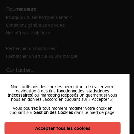
Fournisseurs
Pourquoi utiliser Pompier Center ?
Conditions générales de vente
Nos offres « visibilité »
Rechercher un fournisseur
Rechercher un article ou une marque
Contacter…
✆ 112
№Urgence en Europe
Nous utilisons des cookies permettant de tracer votre
✆ 18
№National Sapeurs-Pompiers
navigation à des fins
fonctionnelles, statistiques
(nécessaires)
ou marketing (déposés uniquement si vous
le SDIS
nous en donnez l’accord en cliquant sur « Accepter »).
le plus proche
Vous pourrez à tout moment modifier votre choix en
l'équipe
PompierCenter
cliquant sur
Gestion des Cookies
dans le pied de page.
Accepter tous les cookies