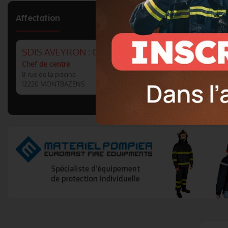
Affectation
SDIS AVEYRON : CS MONTBAZENS
Chef de centre
8 rue de la piscine
12220 MONTBAZENS