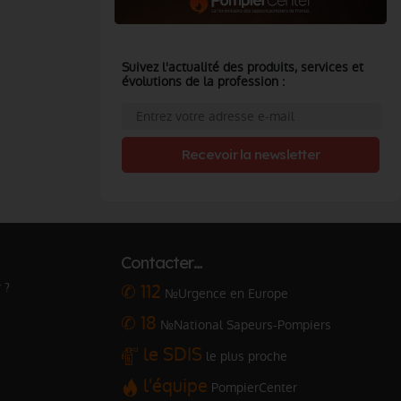
Suivez l'actualité des produits, services et
évolutions de la profession :
Recevoir la newsletter
Contacter…
 ?
✆ 112
№Urgence en Europe
✆ 18
№National Sapeurs-Pompiers
le SDIS
le plus proche
l'équipe
PompierCenter