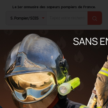
Le 1er annuaire des sapeurs pompiers de France.
Fournisseurs
Catalogue Produits
Journal d'act
ppe
hilippe