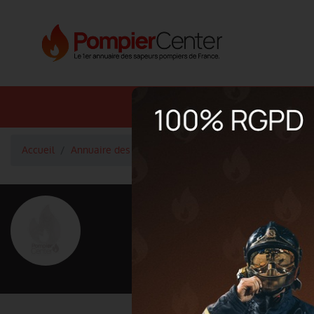
Annuaire SDIS
Annuaire 
Accueil
Annuaire des pompiers
Capitaine COURTOIS Phili
<
Retour à la liste des pompiers
COURTOIS P
Grade : Capitaine