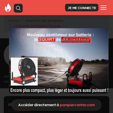
JE ME CONNECTE
Accueil
Annuaire des pompiers
Capitaine COUSSEAU Pascal
<
Retour à la liste des pompiers
COUSSEAU
Pascal
Grade : Capitaine
Inscrit depuis le 12/09/2020 à 11:24
Informations mises à jour le 25/10/2021 à 11:21
Affectation
Accéder directement à
pompiercenter.com