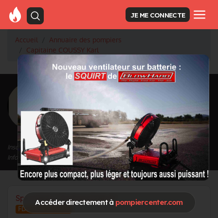
JE ME CONNECTE
Accueil
Annuaire des pompiers
Capitaine COUSSY Karl
<
Retour à la liste des pompiers
COUSSY Karl
Grade : Capitaine
Inscrit depuis le 12/09/2020 à 14:00
Informations mises à jour le 12/11/2024 à 09:55
Spécialités / Centres d'intérêt
Accéder directement à
pompiercenter.com
FDF Feux de foret