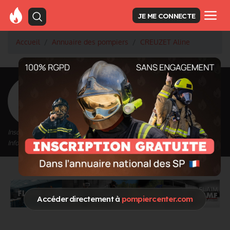
JE ME CONNECTE
Accueil
Annuaire des pompiers
CREUZET Aline
<
Retour à la liste des pompiers
CREUZET Aline
Inscrit depuis le 10/09/2020 à 22:37
Informations mises à jour le 11/09/2020 à 09:21
Accéder directement à
pompiercenter.com