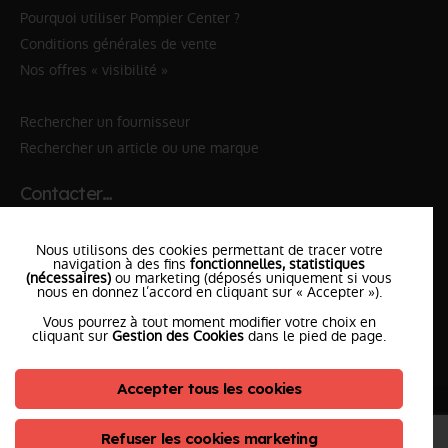
Pourquoi utiliser Pompier Center ?
Conditions générales de vente
Nos offres « visibilité »
Rechercher un fournisseur
Rechercher un article ou une marque
Contacter…
✆ 112
№Urgence en Europe
Nous utilisons des cookies permettant de tracer votre
✆ 18
№National Sapeurs-Pompiers
navigation à des fins
fonctionnelles, statistiques
(nécessaires)
ou marketing (déposés uniquement si vous
le SDIS
nous en donnez l’accord en cliquant sur « Accepter »).
le plus proche
Vous pourrez à tout moment modifier votre choix en
l'équipe
PompierCenter
cliquant sur
Gestion des Cookies
dans le pied de page.
Accepter tous les cookies
©2026 Pompier Center
•
Mentions Légales
•
Protection de vos données
•
Plan du Site
• Conception :
Refuser les cookies marketing