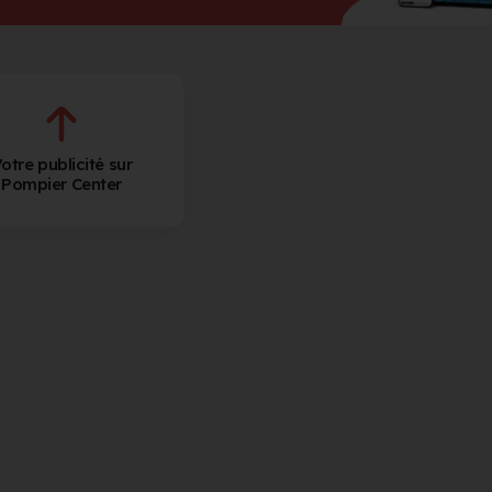
otre publicité sur
Pompier Center