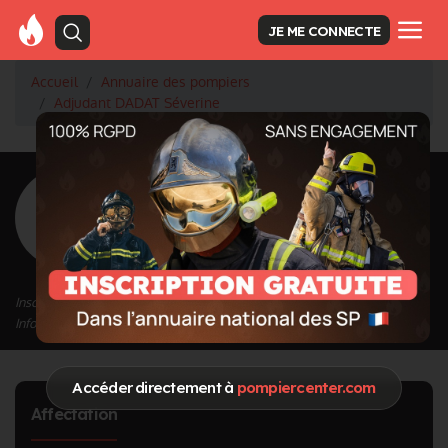
JE ME CONNECTE
Accueil
Annuaire des pompiers
Adjudant DADAT Séverine
<
Retour à la liste des pompiers
DADAT Séverine
Grade : Adjudant
Inscrit depuis le 01/10/2020 à 17:13
Informations mises à jour le 01/10/2020 à 17:18
Accéder directement à
pompiercenter.com
Affectation