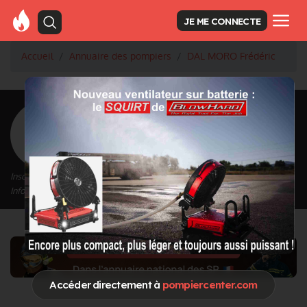
JE ME CONNECTE
Accueil
Annuaire des pompiers
DAL MORO Frédéric
<
Retour à la liste des pompiers
DAL MORO Frédéric
Inscrit depuis le 28/09/2020 à 16:47
Informations mises à jour le 28/09/2020 à 16:47
Accéder directement à
pompiercenter.com