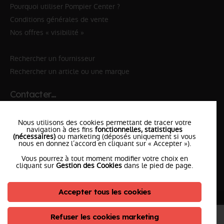
Pourquoi utiliser Pompier Center ?
Conditions générales de vente
Nos offres « visibilité »
Rechercher un fournisseur
Rechercher un article ou une marque
Contacter…
✆ 112
№Urgence en Europe
Nous utilisons des cookies permettant de tracer votre
✆ 18
№National Sapeurs-Pompiers
navigation à des fins
fonctionnelles, statistiques
(nécessaires)
ou marketing (déposés uniquement si vous
nous en donnez l’accord en cliquant sur « Accepter »).
le SDIS
le plus proche
Vous pourrez à tout moment modifier votre choix en
l'équipe
PompierCenter
cliquant sur
Gestion des Cookies
dans le pied de page.
Accepter tous les cookies
©2026 Pompier Center
•
Mentions Légales
•
Protection de vos données
•
Plan du Site
• Conception :
Refuser les cookies marketing