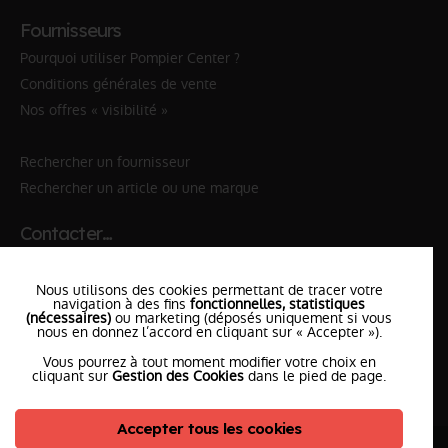
Fournisseurs
Pourquoi utiliser Pompier Center ?
Conditions générales de vente
Nos offres « visibilité »
Rechercher un fournisseur
Rechercher un article ou une marque
Contacter…
✆ 112
№Urgence en Europe
Nous utilisons des cookies permettant de tracer votre
✆ 18
№National Sapeurs-Pompiers
navigation à des fins
fonctionnelles, statistiques
(nécessaires)
ou marketing (déposés uniquement si vous
nous en donnez l’accord en cliquant sur « Accepter »).
le SDIS
le plus proche
Vous pourrez à tout moment modifier votre choix en
l'équipe
PompierCenter
cliquant sur
Gestion des Cookies
dans le pied de page.
Accepter tous les cookies