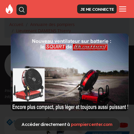
JE ME CONNECTE
Accueil
Annuaire des pompiers
Lieutenant DAMIENS Thierry
<
Retour à la liste des pompiers
DAMIENS
Thierry
Grade : Lieutenant
Inscrit depuis le 13/09/2020 à 17:31
Informations mises à jour le 13/01/2021 à 12:28
Accéder directement à
pompiercenter.com