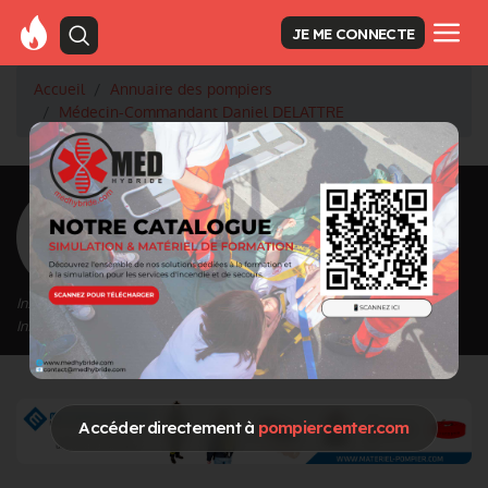
JE ME CONNECTE
Accueil
Annuaire des pompiers
Médecin-Commandant Daniel DELATTRE
<
Retour à la liste des pompiers
Daniel DELATTRE
Grade : Médecin-Commandant
Inscrit depuis le 15/09/2020 à 14:47
Informations mises à jour le 02/11/2020 à 20:17
Accéder directement à
pompiercenter.com