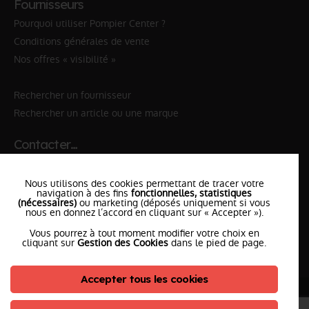
Fournisseurs
Pourquoi utiliser Pompier Center ?
Conditions générales de vente
Nos offres « visibilité »
Rechercher un fournisseur
Rechercher un article ou une marque
Contacter…
✆ 112
№Urgence en Europe
Nous utilisons des cookies permettant de tracer votre
✆ 18
№National Sapeurs-Pompiers
navigation à des fins
fonctionnelles, statistiques
(nécessaires)
ou marketing (déposés uniquement si vous
le SDIS
nous en donnez l’accord en cliquant sur « Accepter »).
le plus proche
Vous pourrez à tout moment modifier votre choix en
l'équipe
PompierCenter
cliquant sur
Gestion des Cookies
dans le pied de page.
Accepter tous les cookies
©2026 Pompier Center
•
Mentions Légales
•