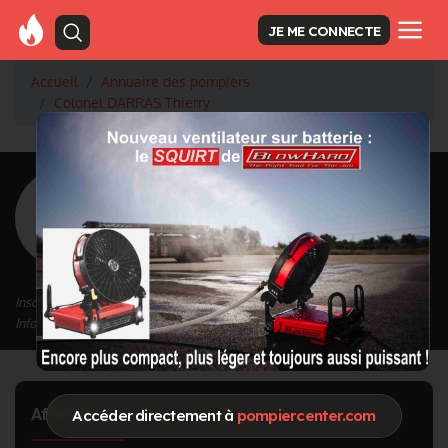
JE ME CONNECTE
Accueil
Annuaire des pompiers
Colonel DARRAS Thierry
<
Retour à la liste des pompiers
DARRAS Thierry
Grade : Colonel
Inscrit depuis le 12/09/2020 à 15:04
Informations mises à jour le 18/04/2023 à 10:26
Affectations
Accéder directement à
pompiercenter.com