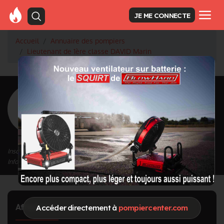
JE ME CONNECTE
Accueil
Annuaire des pompiers
Lieutenant de 1ère classe DAVID Marin
<
Retour à la liste des pompiers
DAVID Marin
Grade : Lieutenant de 1ère classe
Inscrit depuis le 19/07/2023 à 15:18
Informations mises à jour le 19/07/2023 à 15:18
Affectation
Accéder directement à
pompiercenter.com