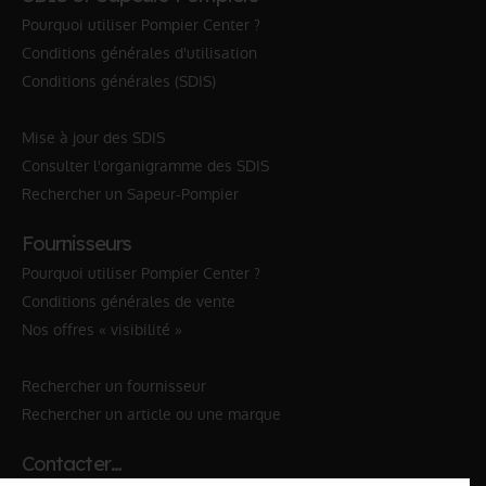
Pourquoi utiliser Pompier Center ?
Conditions générales d'utilisation
Conditions générales (SDIS)
Mise à jour des SDIS
Consulter l'organigramme des SDIS
Rechercher un Sapeur-Pompier
Fournisseurs
Pourquoi utiliser Pompier Center ?
Conditions générales de vente
Nos offres « visibilité »
Rechercher un fournisseur
Rechercher un article ou une marque
Contacter…