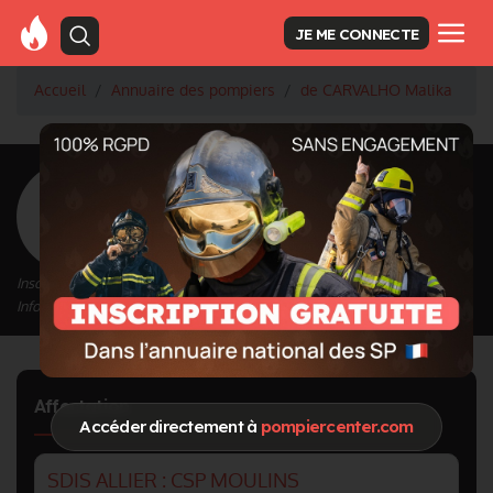
JE ME CONNECTE
Accueil
Annuaire des pompiers
de CARVALHO Malika
<
Retour à la liste des pompiers
de CARVALHO
Malika
Inscrit depuis le 12/09/2020 à 15:55
Informations mises à jour le 23/04/2024 à 15:59
Affectation
Accéder directement à
pompiercenter.com
SDIS ALLIER : CSP MOULINS