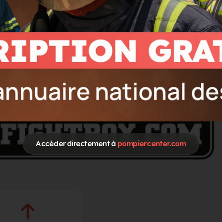
Accéder directement à
pompiercenter.com