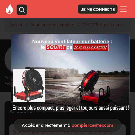
JE ME CONNECTE
Accueil
Annuaire des pompiers
DECOTE Anne-Laure
<
Retour à la liste des pompiers
DECOTE Anne-Laure
Inscrit depuis le 01/10/2020 à 16:32
Informations mises à jour le 11/01/2023 à 16:50
Affectation
Accéder directement à
pompiercenter.com
SDIS CALVADOS : HYGIÈNE ET SÉCURITÉ