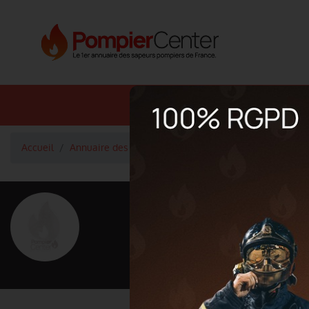
Annuaire SDIS
Annuaire 
Accueil
Annuaire des pompiers
Capitaine DEGIOANNI Chri
<
Retour à la liste des pompiers
DEGIOANNI 
Grade : Capitaine