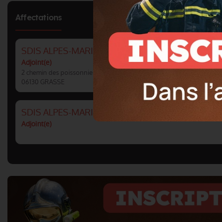
Affectations
SDIS ALPES-MARITIMES : CSP GRASSE
Adjoint(e)
2 chemin des poissonniers
06130 GRASSE
SDIS ALPES-MARITIMES : COMPAGNIE GRASSE
Adjoint(e)