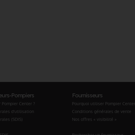
eurs-Pompiers
Fournisseurs
r Pompier Center ?
Pourquoi utiliser Pompier Center
ales d'utilisation
Conditions générales de vente
rales (SDIS)
Nos offres « visibilité »
 SDIS
Rechercher un fournisseur