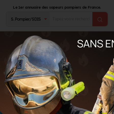
Le 1er annuaire des sapeurs pompiers de France.
Fournisseurs
Catalogue Produits
Journal d'act
stophe
Christophe