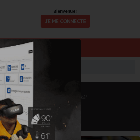
Bienvenue !
JE ME CONNECTE
ualité
Offres d'Emploi
Inscrit depuis le 12/09/2020 à 13:44
Informations mises à jour le 25/10/2021 à 11:21