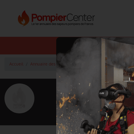
Annuaire SDIS
Annuaire 
Accueil
Annuaire des pompiers
Lieutenant DELOUYE Davi
<
Retour à la liste des pompiers
DELOUYE D
Grade : Lieutenant