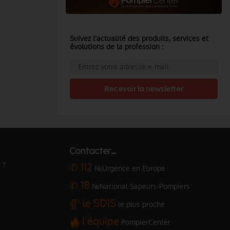
Suivez l'actualité des produits, services et
évolutions de la profession :
Recevoir la newsletter
Contacter…
 ?
✆ 112
№Urgence en Europe
✆ 18
№National Sapeurs-Pompiers
le SDIS
le plus proche
l'équipe
PompierCenter