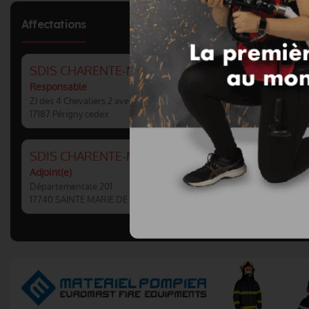
Affectations
SDIS CHARENTE-MARITIME : SERVICE SOUTIEN-A
Responsable
ZI des 4 Chevaliers 2 avenue Eric Tabarly BP 60099
17187 Périgny cedex
SDIS CHARENTE-MARITIME : CIS SAINTE MARIE D
Adjoint(e)
Départementale 201
17740 SAINTE MARIE DE RÉ