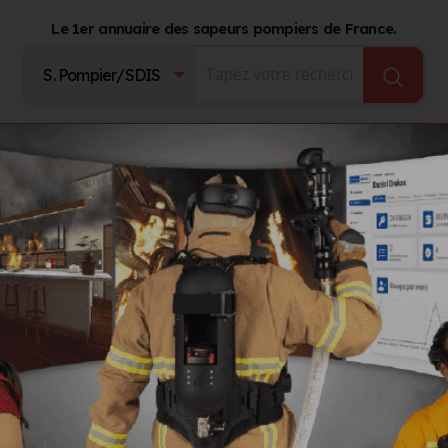
Le 1er annuaire des sapeurs pompiers de France.
Fournisseurs
Catalogue Produits
Journal d'act
d
avid