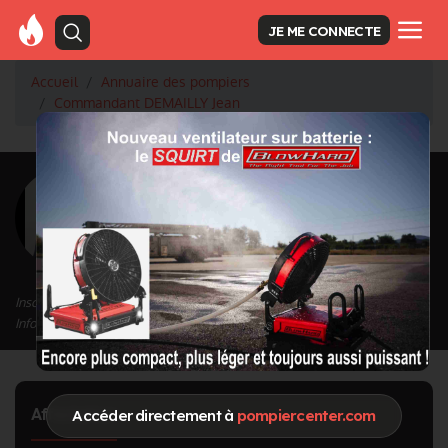
JE ME CONNECTE
Accueil
Annuaire des pompiers
Commandant DEMAILLY Jean
<
Retour à la liste des pompiers
DEMAILLY Jean
Grade : Commandant
Inscrit depuis le 12/09/2020 à 14:02
Informations mises à jour le 17/09/2025 à 11:49
Affectation
Accéder directement à
pompiercenter.com