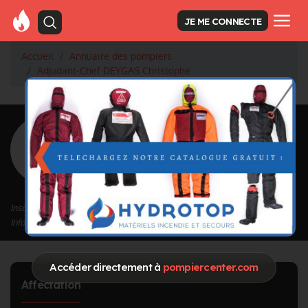
JE ME CONNECTE
Accueil
Annuaire des pompiers
Adjudant-Chef DEYGAS Christophe
<
Retour à la liste des pompiers
DEYGAS
Christophe
Grade : Adjudant-Chef
Inscrit depuis le 11/09/2020 à 17:42
Informations mises à jour le 04/01/2023 à 12:09
Accéder directement à
pompiercenter.com
Affectation