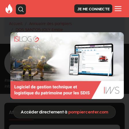
JE ME CONNECTE
Accueil
Annuaire des pompiers
DOS SANTOS-JOLY Emilie
<
Retour à la liste des pompiers
DOS SANTOS-JOLY
Emilie
Inscrit depuis le 16/09/2020 à 14:58
Informations mises à jour le 19/05/2021 à 12:46
Accéder directement à
pompiercenter.com
Affectation