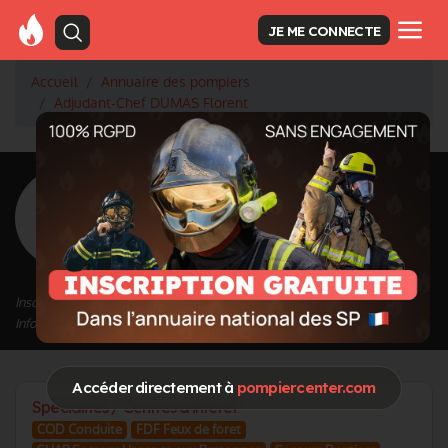
JE ME CONNECTE
Accueil
Annuaire des pompiers
Adjudant-Chef DUMAS Florent
<
Retour à la liste des pompiers
DUMAS Florent
Grade : Adjudant-Chef
Inscrit depuis le 18/04/2024 à 14:44
Informations mises à jour le 28/04/2024 à 16:46
Accéder directement à
pompiercenter.com
Spécialités / Centres d'intérêt
COD Conduite
FDF Feux de foret