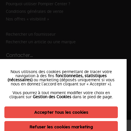
Pourquoi utiliser Pompier Center ?
Conditions générales de vente
Nos offres « visibilité »
Rechercher un fournisseur
Rechercher un article ou une marque
Contacter…
✆ 112
№Urgence en Europe
Nous utilisons des cookies permettant de tracer votre
✆ 18
№National Sapeurs-Pompiers
navigation à des fins
fonctionnelles, statistiques
(nécessaires)
ou marketing (déposés uniquement si vous
nous en donnez l’accord en cliquant sur « Accepter »).
le SDIS
le plus proche
Vous pourrez à tout moment modifier votre choix en
l'équipe
PompierCenter
cliquant sur
Gestion des Cookies
dans le pied de page.
Accepter tous les cookies
©2026 Pompier Center
•
Mentions Légales
•
Protection de vos données
•
Plan du Site
• Conception :
Refuser les cookies marketing