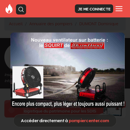
JE ME CONNECTE
Accueil
Annuaire des pompiers
DUMONT Dominique
<
Retour à la liste des pompiers
DUMONT Dominique
Inscrit depuis le 15/09/2020 à 14:55
Informations mises à jour le 15/09/2020 à 14:55
Accéder directement à
pompiercenter.com