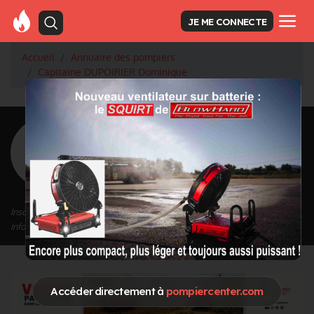
JE ME CONNECTE
Accueil
Annuaire des pompiers
Capitaine DUPOIRIER Dominique
<
Retour à la liste des pompiers
DUPOIRIER
Dominique
Grade : Capitaine
Inscrit depuis le 05/10/2020 à 15:37
Informations mises à jour le 24/04/2023 à 17:06
Accéder directement à
pompiercenter.com