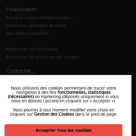
Fournisseurs
Pourquoi utiliser Pompier Center ?
Conditions générales de vente
Nos offres « visibilité »
Rechercher un fournisseur
Rechercher un article ou une marque
Contacter…
✆ 112
№Urgence en Europe
Nous utilisons des cookies permettant de tracer votre
✆ 18
№National Sapeurs-Pompiers
navigation à des fins
fonctionnelles, statistiques
(nécessaires)
ou marketing (déposés uniquement si vous
nous en donnez l’accord en cliquant sur « Accepter »).
le SDIS
le plus proche
Vous pourrez à tout moment modifier votre choix en
l'équipe
PompierCenter
cliquant sur
Gestion des Cookies
dans le pied de page.
Accepter tous les cookies