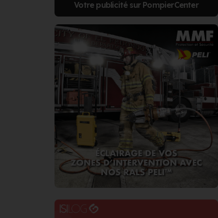
Votre publicité sur PompierCenter