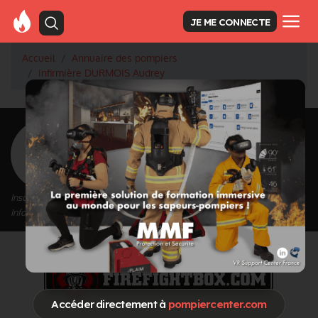
JE ME CONNECTE
Accueil
Annuaire des pompiers
Infirmière DURMOIS Audrey
<
Retour à la liste des pompiers
DURMOIS Audrey
Grade : Infirmière
Inscrit depuis le 15/09/2020 à 14:58
Informations mises à jour le 15/09/2020 à 15:00
Accéder directement à
pompiercenter.com