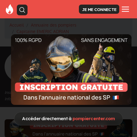
JE ME CONNECTE
Accueil
Annuaire des pompiers
Capitaine EMERIC ADRIAN
<
Retour à la liste des pompiers
EMERIC
ADRIAN
Grade : Capitaine
Inscrit depuis le 22/11/2020 à 12:02
Informations mises à jour le 22/11/2020 à 12:03
Accéder directement à
pompiercenter.com