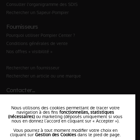
Consulter l'organigramme des SDIS
Rechercher un Sapeur-Pompier
Fournisseurs
Pourquoi utiliser Pompier Center ?
Conditions générales de vente
Nos offres « visibilité »
Rechercher un fournisseur
Rechercher un article ou une marque
Contacter…
✆ 112
№Urgence en Europe
Nous utilisons des cookies permettant de tracer votre
✆ 18
№National Sapeurs-Pompiers
navigation à des fins
fonctionnelles, statistiques
(nécessaires)
ou marketing (déposés uniquement si vous
nous en donnez l’accord en cliquant sur « Accepter »).
le SDIS
le plus proche
Vous pourrez à tout moment modifier votre choix en
l'équipe
PompierCenter
cliquant sur
Gestion des Cookies
dans le pied de page.