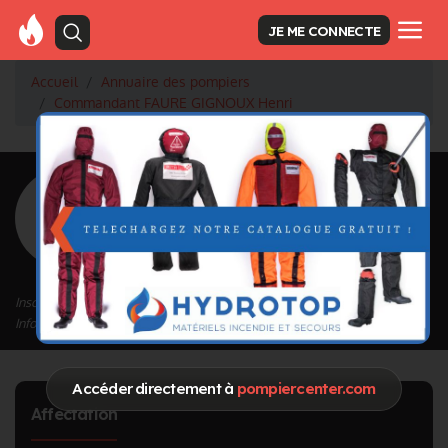
JE ME CONNECTE
Accueil
Annuaire des pompiers
Commandant FAURE GIGNOUX Henri
<
Retour à la liste des pompiers
FAURE
GIGNOUX Henri
Grade : Commandant
Inscrit depuis le 01/10/2020 à 15:08
Informations mises à jour le 17/07/2023 à 16:46
Accéder directement à
pompiercenter.com
Affectation