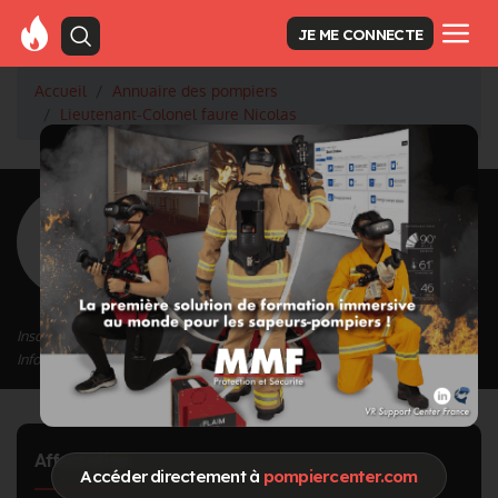
JE ME CONNECTE
Accueil
Annuaire des pompiers
Lieutenant-Colonel faure Nicolas
<
Retour à la liste des pompiers
faure Nicolas
Grade : Lieutenant-Colonel
Inscrit depuis le 28/09/2020 à 16:43
Informations mises à jour le 17/07/2023 à 18:30
Affectation
Accéder directement à
pompiercenter.com