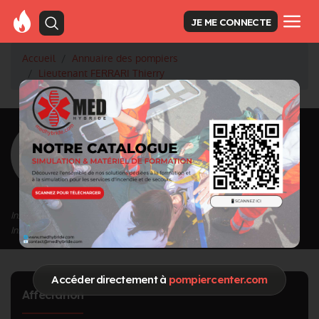
JE ME CONNECTE
Accueil
Annuaire des pompiers
Lieutenant FERRARI Thierry
<
Retour à la liste des pompiers
FERRARI
Thierry
Grade : Lieutenant
Inscrit depuis le 22/09/2020 à 10:13
Informations mises à jour le 29/09/2020 à 23:41
Accéder directement à
pompiercenter.com
Affectation