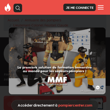
JE ME CONNECTE
Accueil
Annuaire des pompiers
Lieutenant-Colonel Feuillet Claude
<
Retour à la liste des pompiers
Feuillet Claude
Grade : Lieutenant-Colonel
Inscrit depuis le 23/10/2020 à 02:30
Informations mises à jour le 16/12/2023 à 19:05
Accéder directement à
pompiercenter.com