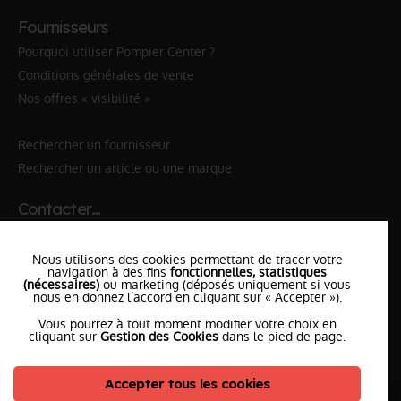
Fournisseurs
Pourquoi utiliser Pompier Center ?
Conditions générales de vente
Nos offres « visibilité »
Rechercher un fournisseur
Rechercher un article ou une marque
Contacter…
✆ 112
№Urgence en Europe
Nous utilisons des cookies permettant de tracer votre
✆ 18
№National Sapeurs-Pompiers
navigation à des fins
fonctionnelles, statistiques
(nécessaires)
ou marketing (déposés uniquement si vous
nous en donnez l’accord en cliquant sur « Accepter »).
le SDIS
le plus proche
Vous pourrez à tout moment modifier votre choix en
l'équipe
PompierCenter
cliquant sur
Gestion des Cookies
dans le pied de page.
Accepter tous les cookies