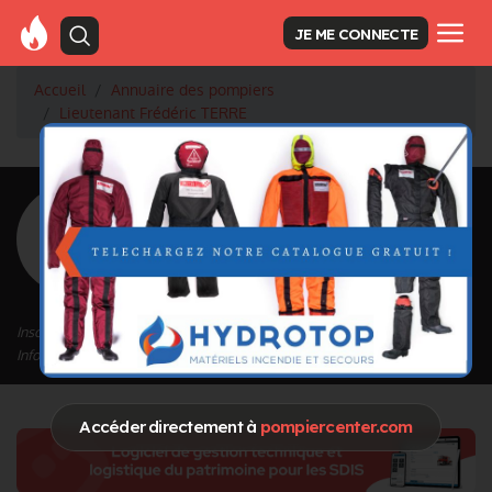
JE ME CONNECTE
Accueil
Annuaire des pompiers
Lieutenant Frédéric TERRE
<
Retour à la liste des pompiers
Frédéric TERRE
Grade : Lieutenant
Inscrit depuis le 22/09/2020 à 14:50
Informations mises à jour le 12/11/2020 à 15:24
Accéder directement à
pompiercenter.com