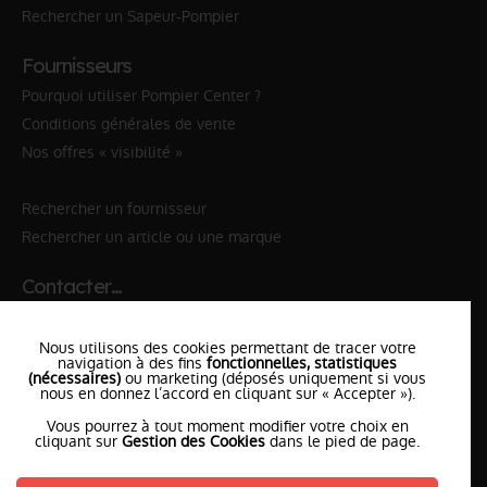
Rechercher un Sapeur-Pompier
Fournisseurs
Pourquoi utiliser Pompier Center ?
Conditions générales de vente
Nos offres « visibilité »
Rechercher un fournisseur
Rechercher un article ou une marque
Contacter…
✆ 112
№Urgence en Europe
Nous utilisons des cookies permettant de tracer votre
✆ 18
№National Sapeurs-Pompiers
navigation à des fins
fonctionnelles, statistiques
(nécessaires)
ou marketing (déposés uniquement si vous
nous en donnez l’accord en cliquant sur « Accepter »).
le SDIS
le plus proche
Vous pourrez à tout moment modifier votre choix en
l'équipe
PompierCenter
cliquant sur
Gestion des Cookies
dans le pied de page.