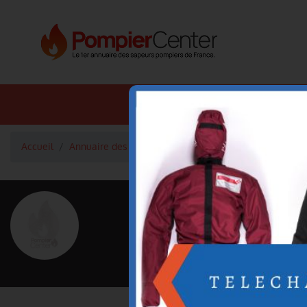
Annuaire SDIS
Annuaire 
Accueil
Annuaire des pompiers
Lieutenant FRETILLERE TH
<
Retour à la liste des pompiers
FRETILLER
Grade : Lieutenant