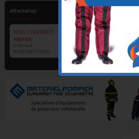
Affectation
SDIS CHARENTE : CIS SAINT CLAUD
Adjoint(e)
le farnaud
16450 SAINT CLAUD