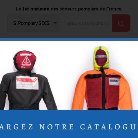
Le 1er annuaire des sapeurs pompiers de France.
Fournisseurs
Catalogue Produits
Journal d'act
IERRY
E THIERRY