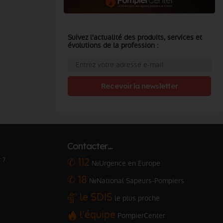
Suivez l'actualité des produits, services et
évolutions de la profession :
Recevoir la newsletter
Contacter…
 ?
✆ 112
№Urgence en Europe
✆ 18
№National Sapeurs-Pompiers
le SDIS
le plus proche
l'équipe
PompierCenter