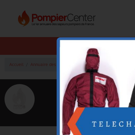
Annuaire SDIS
Annuaire 
Accueil
Annuaire des pompiers
Adjudant-Chef FRUCHART 
<
Retour à la liste des pompiers
FRUCHART 
Grade : Adjudant-Chef