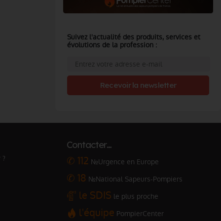
Suivez l'actualité des produits, services et
évolutions de la profession :
Recevoir la newsletter
Contacter…
 ?
✆ 112
№Urgence en Europe
✆ 18
№National Sapeurs-Pompiers
le SDIS
le plus proche
l'équipe
PompierCenter