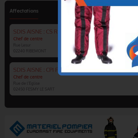
Affectations
SDIS AISNE : CS RIBEMONT
Chef de centre
Rue Lesur
02240 RIBEMONT
SDIS AISNE : CPI FESMY LE SART
Chef de centre
Rue de l'Eglise
02450 FESMY LE SART