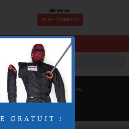
Bienvenue !
JE ME CONNECTE
ualité
Offres d'Emploi
Inscrit depuis le 01/02/2022 à 11:08
Informations mises à jour le 02/07/2024 à 11:12