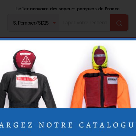
Le 1er annuaire des sapeurs pompiers de France.
Fournisseurs
Catalogue Produits
Journal d'act
Benjamin
Benjamin