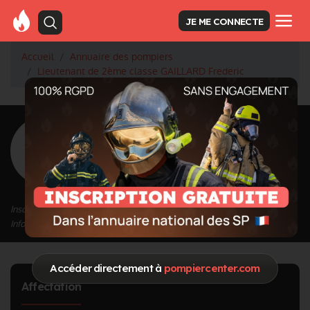
JE ME CONNECTE
Accueil
Annuaire des pompiers
Lieutenant de 2ème classe GAILLARD Frederic
<
Retour à la liste des pompiers
GAILLARD
Frederic
Grade : Lieutenant de 2ème classe
Inscrit depuis le 04/03/2024 à 14:33
Informations mises à jour le 04/03/2024 à 14:33
Accéder directement à
pompiercenter.com
Affectation