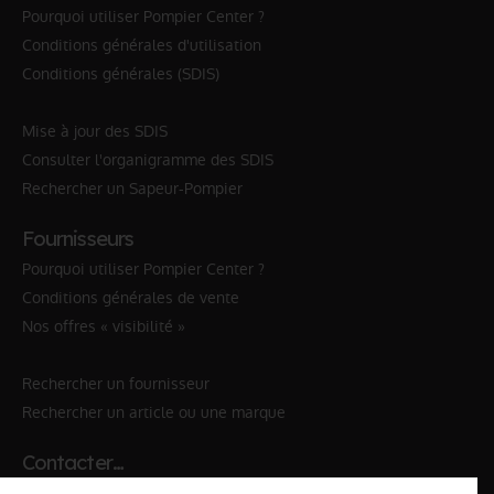
Pourquoi utiliser Pompier Center ?
Conditions générales d'utilisation
Conditions générales (SDIS)
Mise à jour des SDIS
Consulter l'organigramme des SDIS
Rechercher un Sapeur-Pompier
Fournisseurs
Pourquoi utiliser Pompier Center ?
Conditions générales de vente
Nos offres « visibilité »
Rechercher un fournisseur
Rechercher un article ou une marque
Contacter…