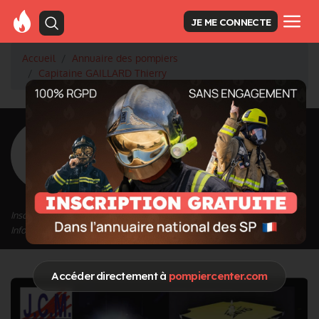
JE ME CONNECTE
Accueil
Annuaire des pompiers
Capitaine GAILLARD Thierry
<
Retour à la liste des pompiers
GAILLARD
Thierry
Grade : Capitaine
Inscrit depuis le 14/09/2020 à 16:10
Informations mises à jour le 04/01/2023 à 15:21
Accéder directement à
pompiercenter.com