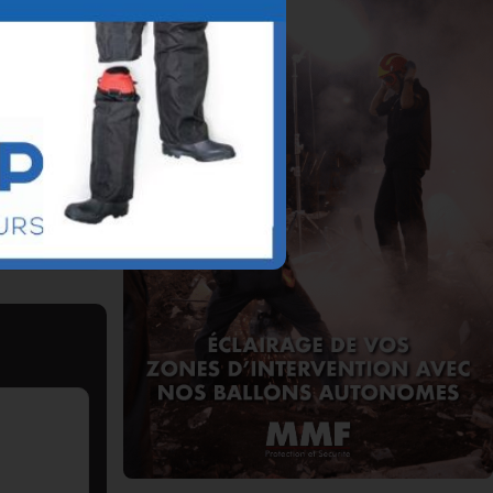
logiques
S)