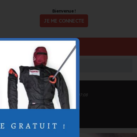
Bienvenue !
JE ME CONNECTE
ualité
Offres d'Emploi
Inscrit depuis le 17/04/2021 à 11:16
Informations mises à jour le 31/12/2025 à 07:08