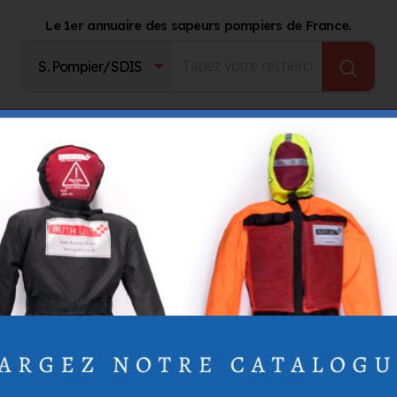
Le 1er annuaire des sapeurs pompiers de France.
Fournisseurs
Catalogue Produits
Journal d'act
ATRICK
ATRICK