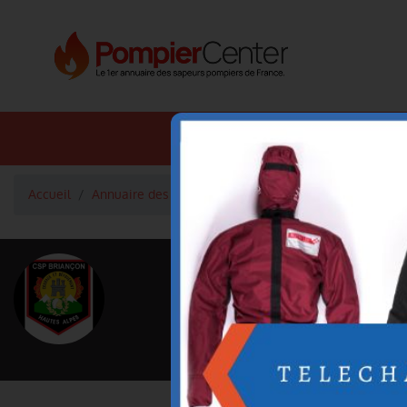
Annuaire SDIS
Annuaire 
Accueil
Annuaire des pompiers
Adjudant-Chef GALINDO P
<
Retour à la liste des pompiers
GALINDO P
Grade : Adjudant-Chef