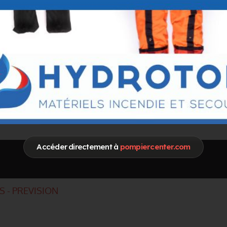
Spécialités / Centres d'intérêt
COD Conduite
FDF Feux de foret
Formation et developpement de competences
IMP Intervention Milieux Perilleux
RCH Risques Chimiques & Biologiques
RAD Risques Radio
SAV Sauveteur Aquatique
SDE Sauvetage Deblaiement
SIC Systemes d'Information & de Communication (CTA/CODI
AER Aero
CAN Canyon
SAN Sauveteur Animalier
Intervention en espaces souterrains et Tunnels
SUAP Secours Urgence aux Personnes
Secours Routiers
Accéder directement à
pompiercenter.com
 - PREVISION