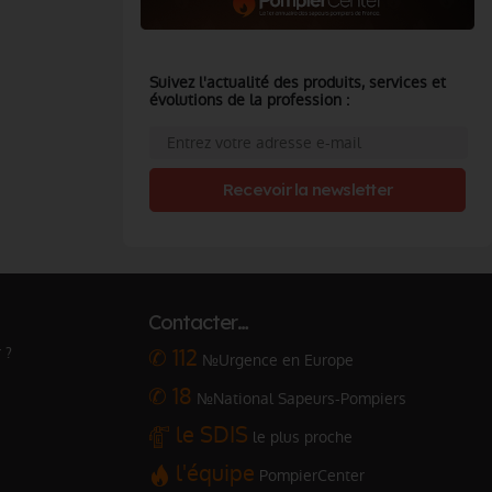
Suivez l'actualité des produits, services et
évolutions de la profession :
Recevoir la newsletter
Contacter…
 ?
✆ 112
№Urgence en Europe
✆ 18
№National Sapeurs-Pompiers
le SDIS
le plus proche
l'équipe
PompierCenter