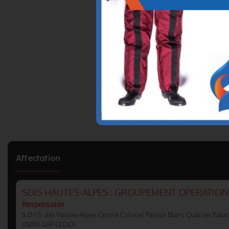
Affectation
SDIS HAUTES-ALPES : GROUPEMENT OPERATIONS
Responsable
S.D.I.S. des Hautes-Alpes Centre Colonel Patrice Blanc Quartier Patac
05010 GAP CEDEX