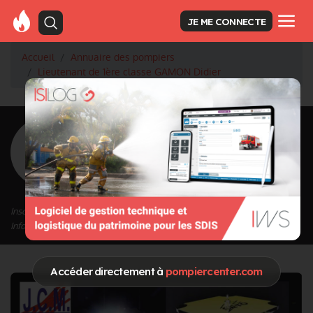
JE ME CONNECTE
Accueil
Annuaire des pompiers
Lieutenant de 1ère classe GAMON Didier
<
Retour à la liste des pompiers
GAMON Didier
Grade : Lieutenant de 1ère classe
Inscrit depuis le 11/09/2020 à 17:39
Informations mises à jour le 30/09/2020 à 08:00
Accéder directement à
pompiercenter.com