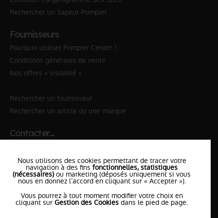
Rechercher un Sapeur-Pompier
Fournisseurs
Pourquoi utiliser Pompier Center ?
Conditions générales de vente
Nos offres « visibilité »
Rechercher un fournisseur
Rechercher un article ou une marque
Contacter…
✆ 112
№Urgence en Europe
Nous utilisons des cookies permettant de tracer votre
✆ 18
№National Sapeurs-Pompiers
navigation à des fins
fonctionnelles, statistiques
(nécessaires)
ou marketing (déposés uniquement si vous
nous en donnez l’accord en cliquant sur « Accepter »).
le SDIS
le plus proche
Vous pourrez à tout moment modifier votre choix en
l'équipe
PompierCenter
cliquant sur
Gestion des Cookies
dans le pied de page.