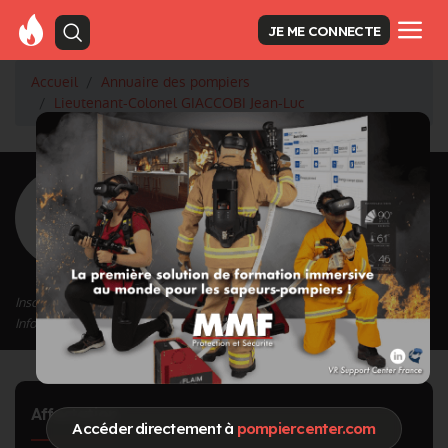
JE ME CONNECTE
Accueil
Annuaire des pompiers
Lieutenant-Colonel GIACCOBI Jean-Luc
<
Retour à la liste des pompiers
GIACCOBI
Jean-Luc
Grade : Lieutenant-Colonel
Inscrit depuis le 29/07/2024 à 17:56
Informations mises à jour le 29/07/2024 à 17:57
Affectation
Accéder directement à
pompiercenter.com