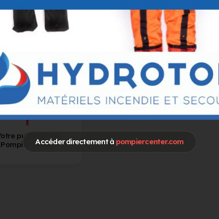
otre publicité sur
Accéder directement à
pompiercenter.com
Pompier Center