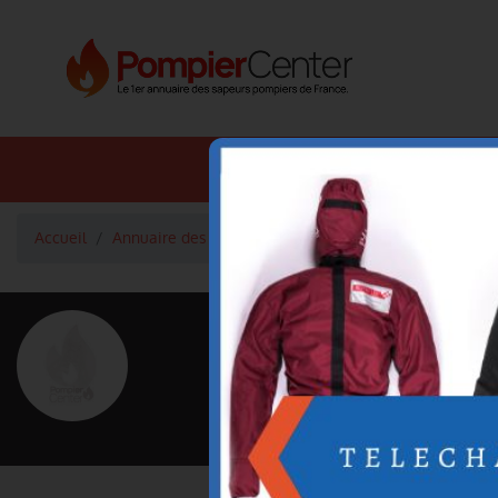
Annuaire SDIS
Annuaire 
Accueil
Annuaire des pompiers
Capitaine GIMENEZ Antoin
<
Retour à la liste des pompiers
GIMENEZ An
Grade : Capitaine