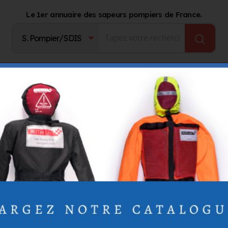
Le 1er annuaire des sapeurs pompiers de France.
Fournisseurs
Catalogue Produits
Journal d'act
e
toine