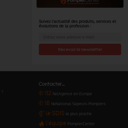
Suivez l'actualité des produits, services et
évolutions de la profession :
Recevoir la newsletter
Contacter…
 ?
✆ 112
№Urgence en Europe
✆ 18
№National Sapeurs-Pompiers
le SDIS
le plus proche
l'équipe
PompierCenter