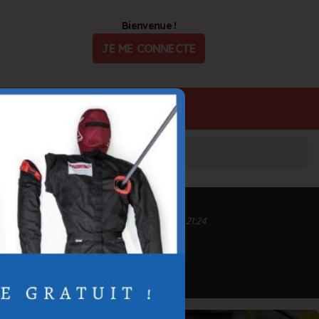
Bienvenue !
JE ME CONNECTE
ualité
Offres d'Emploi
Inscrit depuis le 13/09/2020 à 14:35
Informations mises à jour le 28/09/2020 à 21:24