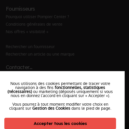
Fournisseurs
Pourquoi utiliser Pompier Center ?
Conditions générales de vente
Nos offres « visibilité »
Rechercher un fournisseur
Rechercher un article ou une marque
Contacter…
✆ 112
№Urgence en Europe
Nous utilisons des cookies permettant de tracer votre
✆ 18
№National Sapeurs-Pompiers
navigation à des fins
fonctionnelles, statistiques
(nécessaires)
ou marketing (déposés uniquement si vous
nous en donnez l’accord en cliquant sur « Accepter »).
le SDIS
le plus proche
Vous pourrez à tout moment modifier votre choix en
l'équipe
PompierCenter
cliquant sur
Gestion des Cookies
dans le pied de page.
Accepter tous les cookies