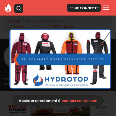
JE ME CONNECTE
Accueil
Annuaire des pompiers
Lieutenant-Colonel GOUJON Nicolas
<
Retour à la liste des pompiers
GOUJON
Nicolas
Grade : Lieutenant-Colonel
Inscrit depuis le 10/09/2020 à 22:41
Informations mises à jour le 10/09/2020 à 22:41
Accéder directement à
pompiercenter.com