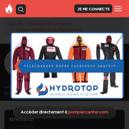
JE ME CONNECTE
Accueil
Annuaire des pompiers
Colonel GRANDCOLAS Pierre-Marie
<
Retour à la liste des pompiers
GRANDCOLAS
Pierre-Marie
Grade : Colonel
Inscrit depuis le 10/05/2024 à 12:11
Informations mises à jour le 10/05/2024 à 12:11
Accéder directement à
pompiercenter.com
Affectation