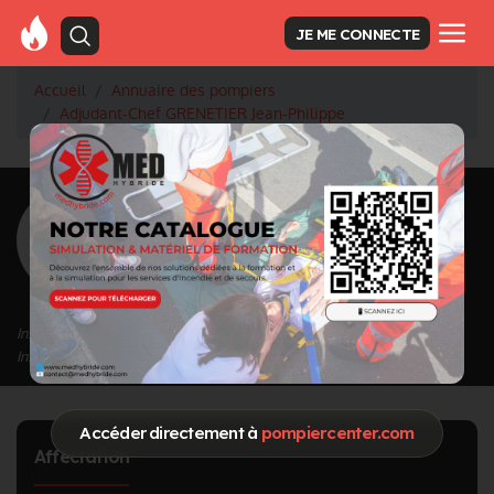
JE ME CONNECTE
Accueil
Annuaire des pompiers
Adjudant-Chef GRENETIER Jean-Philippe
<
Retour à la liste des pompiers
GRENETIER
Jean-Philippe
Grade : Adjudant-Chef
Inscrit depuis le 10/08/2023 à 09:23
Informations mises à jour le 10/08/2023 à 09:23
Accéder directement à
pompiercenter.com
Affectation