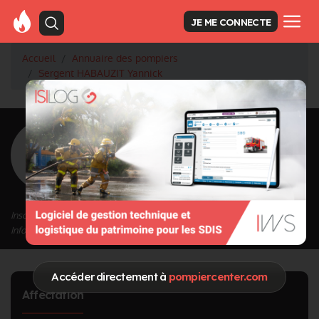
JE ME CONNECTE
Accueil
Annuaire des pompiers
Sergent HABAUZIT Yannick
<
Retour à la liste des pompiers
HABAUZIT
Yannick
Grade : Sergent
Inscrit depuis le 04/03/2024 à 17:37
Informations mises à jour le 04/03/2024 à 17:37
Accéder directement à
pompiercenter.com
Affectation